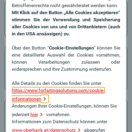
Betroffenenrechte nicht gewährleistet werden kann.
Mit Klick auf den Button „Alle Cookies akzeptieren“
stimmen Sie der Verwendung und Speicherung
aller Cookies von uns und von Drittanbietern (auch
mögliche positive Bilanzeffekte
in den USA ansässigen) zu.
Über den Button "
Cookie-Einstellungen
" können Sie
eine detaillierte Auswahl der Cookies vornehmen,
können Verarbeitungen zulassen oder
widersprechen und Ihre Zustimmung widerrufen.
mögliche Auslagerung des ressourcenintensiven
Forderungsmanagements/ Mahnwesens
Alle Details zu den Cookies finden Sie unter
https://www.forfaitingsolutions.com/cookie-
informationen
Änderungen Ihrer Cookie-Einstellungen, können Sie
jederzeit
hier
vornehmen.
Informationen zum Datenschutz können unter
Management von Debitorenrisiken/
www.oberbank.at/datenschutz
abgerufen