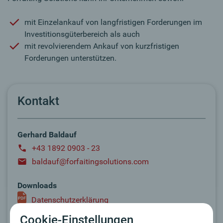
mit Einzelankauf von langfristigen Forderungen im
Investitionsgüterbereich als auch
mit revolvierendem Ankauf von kurzfristigen
Forderungen unterstützen.
Kontakt
Gerhard Baldauf
+43 1892 0903 - 23
baldauf@forfaitingsolutions.com
Downloads
Datenschutzerklärung
Cookie-Einstellungen