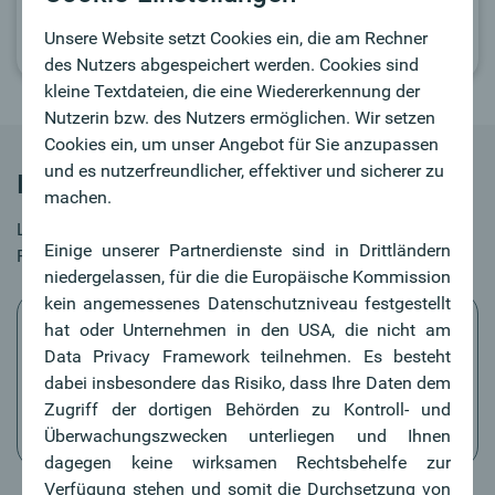
Unsere Website setzt Cookies ein, die am Rechner
des Nutzers abgespeichert werden. Cookies sind
kleine Textdateien, die eine Wiedererkennung der
Nutzerin bzw. des Nutzers ermöglichen. Wir setzen
Cookies ein, um unser Angebot für Sie anzupassen
und es nutzerfreundlicher, effektiver und sicherer zu
Ihre Vorteile
machen.
Liquiditätsbeschaffung durch den Verkauf von
Einige unserer Partnerdienste sind in Drittländern
Forderungen bietet nachfolgende Vorteile:
niedergelassen, für die die Europäische Kommission
kein angemessenes Datenschutzniveau festgestellt
hat oder Unternehmen in den USA, die nicht am
Data Privacy Framework teilnehmen. Es besteht
dabei insbesondere das Risiko, dass Ihre Daten dem
Kundenforderungen werden zu barem Geld und
Zugriff der dortigen Behörden zu Kontroll- und
Liquiditätsgewinn ohne Belastung der Kreditlinien
Überwachungszwecken unterliegen und Ihnen
dagegen keine wirksamen Rechtsbehelfe zur
Verfügung stehen und somit die Durchsetzung von