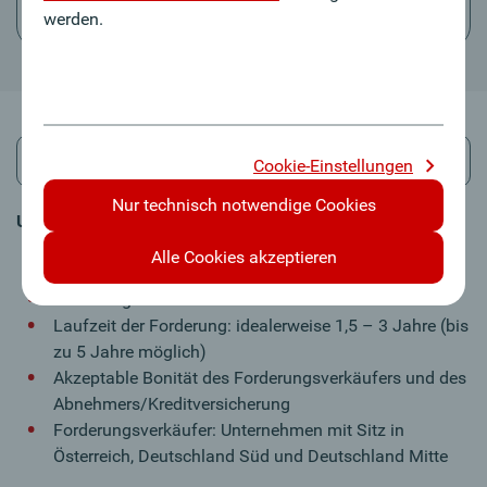
Versicherungslösungen
werden.
Forfaitierung
Cookie-Einstellungen
Nur technisch notwendige Cookies
Unsere wesentlichsten Kriterien
Forderungen für Investitionsgüter mit einem Volumen
Alle Cookies akzeptieren
von bis zu EUR 2,5 Mio. pro Einzelankauf
Forderung in EUR und USD
Laufzeit der Forderung: idealerweise 1,5 – 3 Jahre (bis
zu 5 Jahre möglich)
Akzeptable Bonität des Forderungsverkäufers und des
Abnehmers/Kreditversicherung
Forderungsverkäufer: Unternehmen mit Sitz in
Österreich, Deutschland Süd und Deutschland Mitte